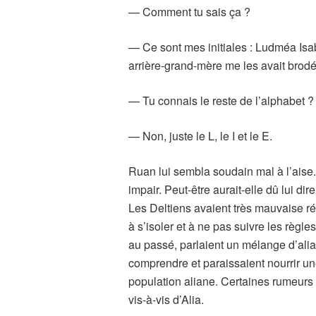
— Comment tu sais ça ?
— Ce sont mes initiales : Ludméa Isab
arrière-grand-mère me les avait brod
— Tu connais le reste de l’alphabet ?
— Non, juste le L, le I et le E.
Ruan lui sembla soudain mal à l’aise
impair. Peut-être aurait-elle dû lui dir
Les Deltiens avaient très mauvaise ré
à s’isoler et à ne pas suivre les règles
au passé, parlaient un mélange d’alian
comprendre et paraissaient nourrir un
population aliane. Certaines rumeurs 
vis-à-vis d’Alia.