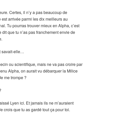
leure. Certes, il n’y a pas beaucoup de
est arrivée parmi les dix meilleurs au
nal. Tu pourras trouver mieux en Alpha, c’est
e dit que tu n’as pas franchement envie de
e.
 savait-elle…
cin ou scientifique, mais ne va pas croire par
évenu Alpha, on aurait vu débarquer la Milice
 Je me trompe ?
?
laissé Lyen ici. Et jamais ils ne m’auraient
 crois que tu as gardé tout ça pour toi.