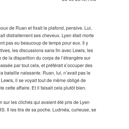
ux de Ruan et fixait le plafond, pensive. Lui,
ait distraitement ses cheveux. Lyen était morte
aient pas eu beaucoup de temps pour eux. Il y
tives, les discussions sans fin avec Lewis, les
 de la disparition du corps de l’étrangère sur
sée par tout cela, et préférait s’occuper des
a bataille naissante. Ruan, lui, n’avait pas le
r Lewis, il se voyait tout de même obligé de
cette affaire. Et il faisait cela plutôt bien.
in sur les clichés qui avaient été pris de Lyen
. Il les tira de sa poche. Ludméa, curieuse, se