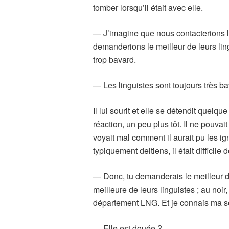
tomber lorsqu’il était avec elle.
— J’imagine que nous contacterions 
demanderions le meilleur de leurs ling
trop bavard.
— Les linguistes sont toujours très b
Il lui sourit et elle se détendit quelqu
réaction, un peu plus tôt. Il ne pouvait
voyait mal comment il aurait pu les ig
typiquement deltiens, il était difficile
— Donc, tu demanderais le meilleur de l
meilleure de leurs linguistes ; au noir
département LNG. Et je connais ma sœ
— Elle est douée ?